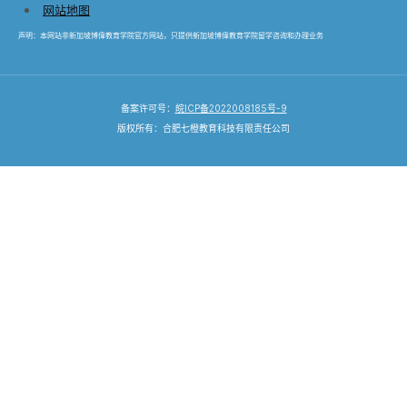
网站地图
声明：本网站非新加坡博偉教育学院​官方网站，只提供新加坡博偉教育学院​留学咨询和办理业务
备案许可号：
皖ICP备2022008185号-9
版权所有：合肥七橙教育科技有限责任公司